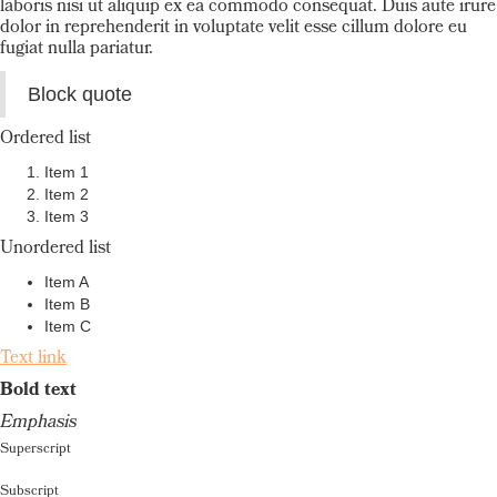
laboris nisi ut aliquip ex ea commodo consequat. Duis aute irure
dolor in reprehenderit in voluptate velit esse cillum dolore eu
fugiat nulla pariatur.
Block quote
Ordered list
Item 1
Item 2
Item 3
Unordered list
Item A
Item B
Item C
Text link
Bold text
Emphasis
Superscript
Subscript